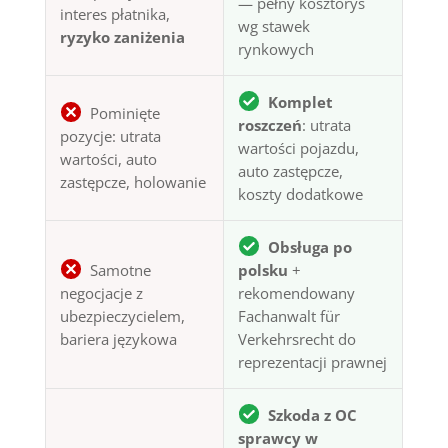
— pełny kosztorys
interes płatnika,
wg stawek
ryzyko zaniżenia
rynkowych
Komplet
Pominięte
roszczeń
: utrata
pozycje: utrata
wartości pojazdu,
wartości, auto
auto zastępcze,
zastępcze, holowanie
koszty dodatkowe
Obsługa po
Samotne
polsku
+
negocjacje z
rekomendowany
ubezpieczycielem,
Fachanwalt für
bariera językowa
Verkehrsrecht do
reprezentacji prawnej
Szkoda z OC
sprawcy w