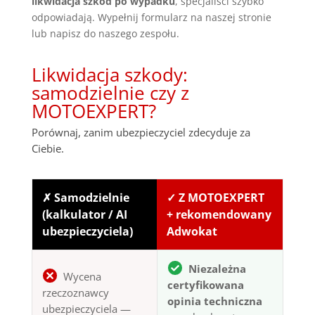
likwidacja szkód po wypadku
, specjaliści szybko
odpowiadają. Wypełnij formularz na naszej stronie
lub napisz do naszego zespołu.
Likwidacja szkody:
samodzielnie czy z
MOTOEXPERT?
Porównaj, zanim ubezpieczyciel zdecyduje za
Ciebie.
✗ Samodzielnie
✓ Z MOTOEXPERT
(kalkulator / AI
+ rekomendowany
ubezpieczyciela)
Adwokat
Niezależna
Wycena
certyfikowana
rzeczoznawcy
opinia techniczna
ubezpieczyciela —