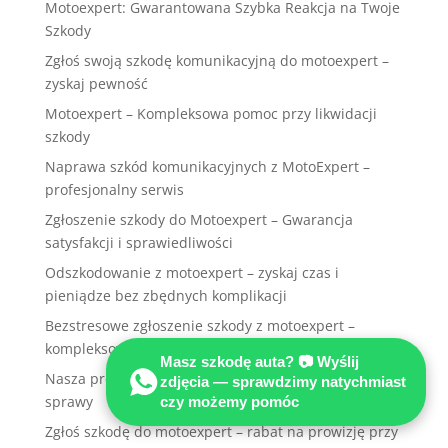
Motoexpert: Gwarantowana Szybka Reakcja na Twoje
Szkody
Zgłoś swoją szkodę komunikacyjną do motoexpert –
zyskaj pewność
Motoexpert – Kompleksowa pomoc przy likwidacji
szkody
Naprawa szkód komunikacyjnych z MotoExpert –
profesjonalny serwis
Zgłoszenie szkody do Motoexpert – Gwarancja
satysfakcji i sprawiedliwości
Odszkodowanie z motoexpert – zyskaj czas i
pieniądze bez zbędnych komplikacji
Bezstresowe zgłoszenie szkody z motoexpert –
kompleksowa pomoc
Masz szkodę auta? 📷 Wyślij
Nasza profesjonalna metoda motoexpert dla każdej
zdjęcia — sprawdzimy natychmiast
sprawy
czy możemy pomóc
Zgłoś szkodę do motoexpert – rabat na prowizję przy