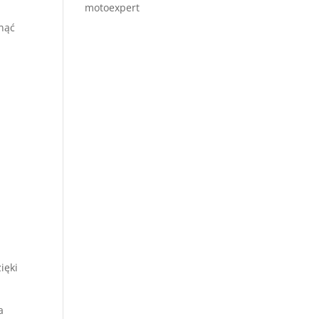
motoexpert
nąć
ięki
a