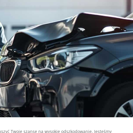
szyć Twoje szanse na wysokie odszkodowanie. Jesteśmy