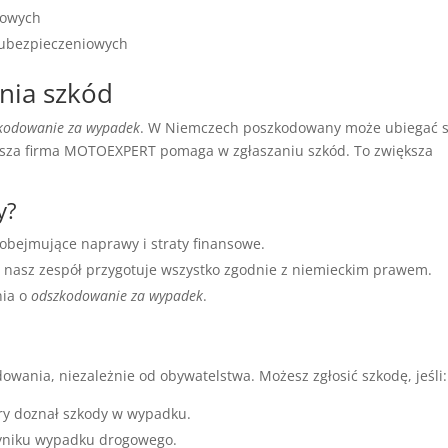
dowych
h ubezpieczeniowych
nia szkód
kodowanie za wypadek
. W Niemczech poszkodowany może ubiegać s
asza firma MOTOEXPERT pomaga w zgłaszaniu szkód. To zwiększa
y?
 obejmujące naprawy i straty finansowe.
nasz zespół przygotuje wszystko zgodnie z niemieckim prawem.
nia o
odszkodowanie za wypadek
.
ania, niezależnie od obywatelstwa. Możesz zgłosić szkodę, jeśli:
óry doznał szkody w wypadku.
 wyniku wypadku drogowego.