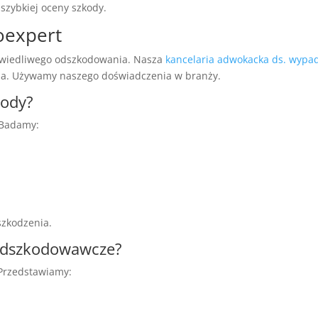
zybkiej oceny szkody.
oexpert
rawiedliwego odszkodowania. Nasza
kancelaria adwokacka ds. wypa
ia. Używamy naszego doświadczenia w branży.
kody?
 Badamy:
szkodzenia.
 odszkodowawcze?
 Przedstawiamy: