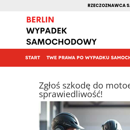
RZECZOZNAWCA SA
START
TWE PRAWA PO WYPADKU SAMO
Zgłoś szkodę do motoe
sprawiedliwość!