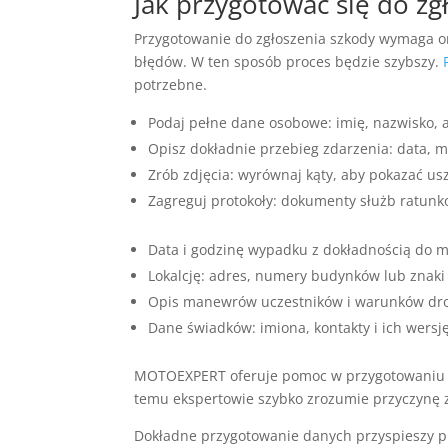
Jak przygotować się do zg
Przygotowanie do zgłoszenia szkody wymaga 
błędów. W ten sposób proces będzie szybszy.
potrzebne.
Podaj pełne dane osobowe: imię, nazwisko, a
Opisz dokładnie przebieg zdarzenia: data, mi
Zrób zdjęcia: wyrównaj kąty, aby pokazać us
Zagreguj protokoły: dokumenty służb ratunko
Data i godzinę wypadku z dokładnością do m
Lokalcję: adres, numery budynków lub znaki 
Opis manewrów uczestników i warunków dr
Dane świadków: imiona, kontakty i ich wersj
MOTOEXPERT oferuje pomoc w przygotowaniu do
temu ekspertowie szybko zrozumie przyczynę 
Dokładne przygotowanie danych przyspieszy p