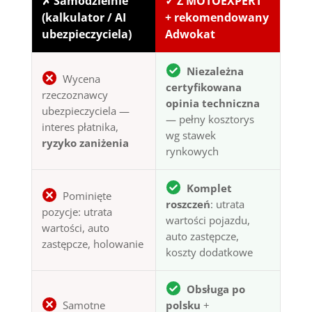
✗ Samodzielnie
✓ Z MOTOEXPERT
(kalkulator / AI
+ rekomendowany
ubezpieczyciela)
Adwokat
Niezależna
Wycena
certyfikowana
rzeczoznawcy
opinia techniczna
ubezpieczyciela —
— pełny kosztorys
interes płatnika,
wg stawek
ryzyko zaniżenia
rynkowych
Komplet
Pominięte
roszczeń
: utrata
pozycje: utrata
wartości pojazdu,
wartości, auto
auto zastępcze,
zastępcze, holowanie
koszty dodatkowe
Obsługa po
Samotne
polsku
+