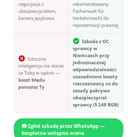
negocjacje z
rekomendowany
ubezpieczycielem,
Fachanwalt für
bariera językowa
Verkehrsrecht do
reprezentacji prawnej
Szkoda z OC
sprawcy w
Niemczech przy
Sztuczna
jednoznacznej
inteligencja nie stanie
odpowiedzialności:
za Tobą w sądzie —
uzasadnione koszty
koszt błędu
rzeczoznawcy co do
ponosisz Ty
zasady pokrywa
ubezpieczyciel
sprawcy (§ 249 BGB)
📷 Zgłoś szkodę przez WhatsApp —
bezpłatna wstępna ocena