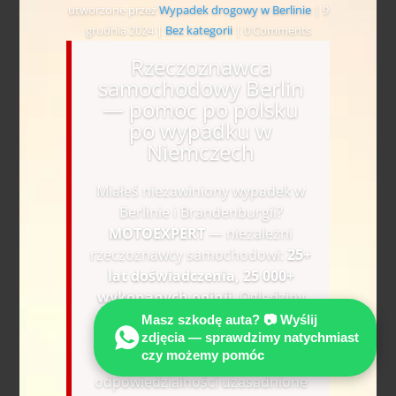
utworzone przez
Wypadek drogowy w Berlinie
|
9
grudnia 2024
|
Bez kategorii
| 0 Comments
Rzeczoznawca
samochodowy Berlin
— pomoc po polsku
po wypadku w
Niemczech
Miałeś niezawiniony wypadek w
Berlinie i Brandenburgii?
MOTOEXPERT
— niezależni
rzeczoznawcy samochodowi:
25+
lat doświadczenia, 25 000+
wykonanych opinii
. Oględziny
na miejscu (A10, A100, A113).
Masz szkodę auta? 📷 Wyślij
zdjęcia — sprawdzimy natychmiast
Przy szkodzie z OC sprawcy i
czy możemy pomóc
jednoznacznej
odpowiedzialności uzasadnione