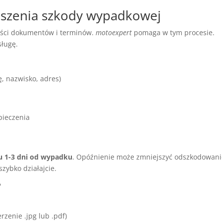
oszenia szkody wypadkowej
ości dokumentów i terminów.
motoexpert
pomaga w tym procesie.
sługę.
 nazwisko, adres)
pieczenia
u 1-3 dni od wypadku
. Opóźnienie może zmniejszyć odszkodowani
szybko działajcie.
?
rzenie .jpg lub .pdf)