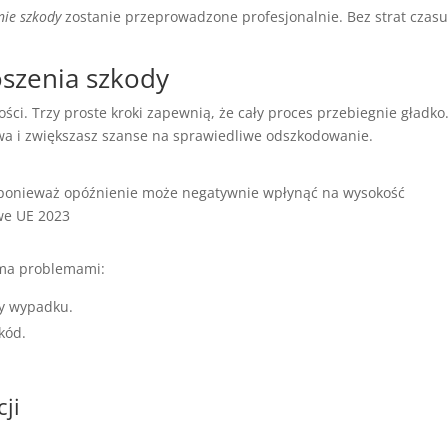
nie szkody
zostanie przeprowadzone profesjonalnie. Bez strat czasu
oszenia szkody
ci. Trzy proste kroki zapewnią, że cały proces przebiegnie gładko
awa i zwiększasz szanse na sprawiedliwe odszkodowanie.
 ponieważ opóźnienie może negatywnie wpłynąć na wysokość
we UE 2023
ema problemami:
ły wypadku.
kód.
ji