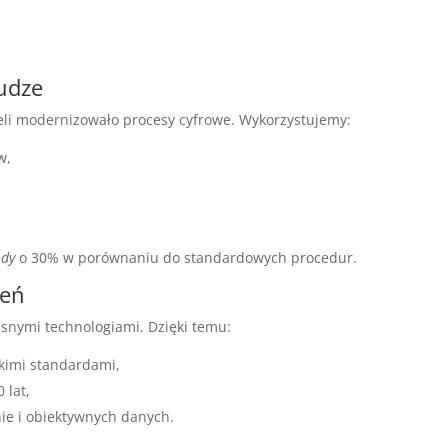
łudze
eli modernizowało procesy cyfrowe. Wykorzystujemy:
w,
ody
o 30% w porównaniu do standardowych procedur.
zeń
snymi technologiami. Dzięki temu:
kimi standardami,
 lat,
nie i obiektywnych danych.