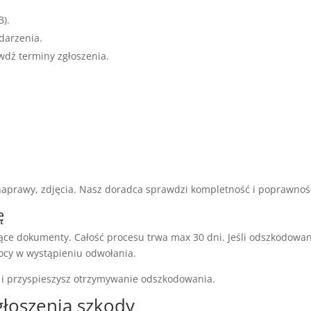
B).
zdarzenia.
awdź terminy zgłoszenia.
 naprawy, zdjęcia. Nasz doradca sprawdzi kompletność i poprawnoś
ę
jące dokumenty. Całość procesu trwa max 30 dni. Jeśli odszkodowa
mocy w wystąpieniu odwołania.
o i przyspieszysz otrzymywanie odszkodowania.
głoszenia szkody