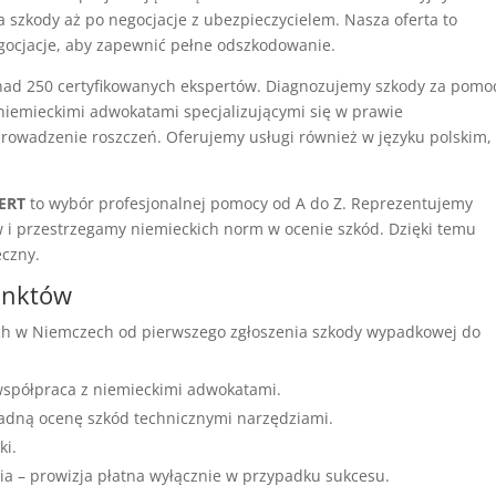
zkody aż po negocjacje z ubezpieczycielem. Nasza oferta to
gocjacje, aby zapewnić pełne odszkodowanie.
nad 250 certyfikowanych ekspertów. Diagnozujemy szkody za pomo
niemieckimi adwokatami specjalizującymi się w prawie
rowadzenie roszczeń. Oferujemy usługi również w języku polskim,
ERT
to wybór profesjonalnej pomocy od A do Z. Reprezentujemy
w i przestrzegamy niemieckich norm w ocenie szkód. Dzięki temu
eczny.
unktów
h w Niemczech od pierwszego zgłoszenia szkody wypadkowej do
 współpraca z niemieckimi adwokatami.
adną ocenę szkód technicznymi narzędziami.
ki.
a – prowizja płatna wyłącznie w przypadku sukcesu.