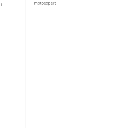
motoexpert
 i
.