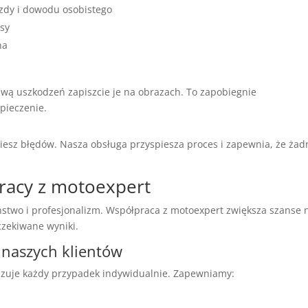
zdy i dowodu osobistego
isy
na
awą uszkodzeń zapiszcie je na obrazach. To zapobiegnie
pieczenie.
niesz błędów. Nasza obsługa przyspiesza proces i zapewnia, że żad
racy z motoexpert
ństwo i profesjonalizm. Współpraca z motoexpert zwiększa szanse 
czekiwane wyniki.
 naszych klientów
zuje każdy przypadek indywidualnie. Zapewniamy: