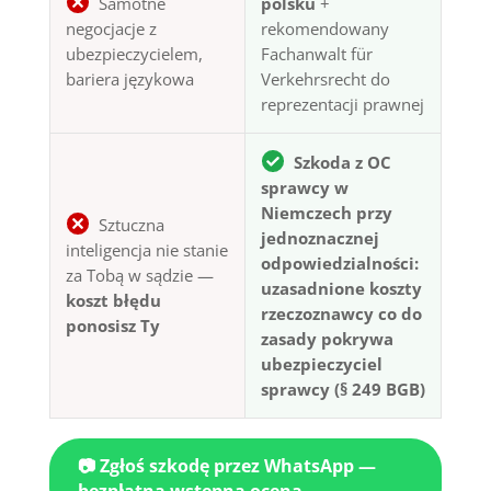
Samotne
polsku
+
negocjacje z
rekomendowany
ubezpieczycielem,
Fachanwalt für
bariera językowa
Verkehrsrecht do
reprezentacji prawnej
Szkoda z OC
sprawcy w
Niemczech przy
Sztuczna
jednoznacznej
inteligencja nie stanie
odpowiedzialności:
za Tobą w sądzie —
uzasadnione koszty
koszt błędu
rzeczoznawcy co do
ponosisz Ty
zasady pokrywa
ubezpieczyciel
sprawcy (§ 249 BGB)
📷 Zgłoś szkodę przez WhatsApp —
bezpłatna wstępna ocena