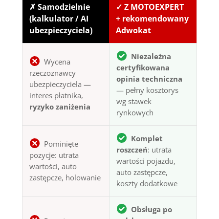
✗ Samodzielnie
✓ Z MOTOEXPERT
(kalkulator / AI
+ rekomendowany
ubezpieczyciela)
Adwokat
Niezależna
Wycena
certyfikowana
rzeczoznawcy
opinia techniczna
ubezpieczyciela —
— pełny kosztorys
interes płatnika,
wg stawek
ryzyko zaniżenia
rynkowych
Komplet
Pominięte
roszczeń
: utrata
pozycje: utrata
wartości pojazdu,
wartości, auto
auto zastępcze,
zastępcze, holowanie
koszty dodatkowe
Obsługa po