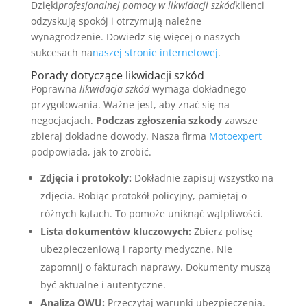
Dzięki
profesjonalnej pomocy w likwidacji szkód
klienci
odzyskują spokój i otrzymują należne
wynagrodzenie. Dowiedz się więcej o naszych
sukcesach na
naszej stronie internetowej
.
Porady dotyczące likwidacji szkód
Poprawna
likwidacja szkód
wymaga dokładnego
przygotowania. Ważne jest, aby znać się na
negocjacjach.
Podczas zgłoszenia szkody
zawsze
zbieraj dokładne dowody. Nasza firma
Motoexpert
podpowiada, jak to zrobić.
Zdjęcia i protokoły:
Dokładnie zapisuj wszystko na
zdjęcia. Robiąc protokół policyjny, pamiętaj o
różnych kątach. To pomoże uniknąć wątpliwości.
Lista dokumentów kluczowych:
Zbierz polisę
ubezpieczeniową i raporty medyczne. Nie
zapomnij o fakturach naprawy. Dokumenty muszą
być aktualne i autentyczne.
Analiza OWU:
Przeczytaj warunki ubezpieczenia.