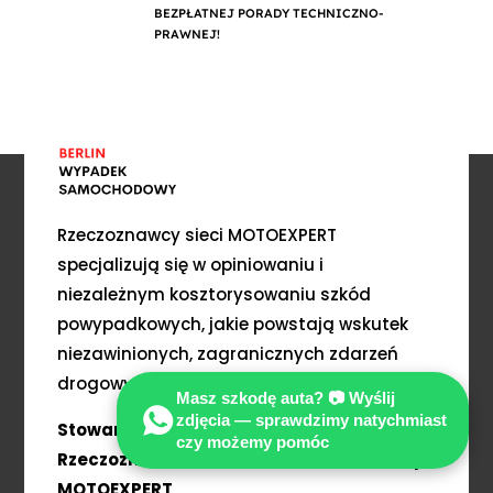
BEZPŁATNEJ PORADY TECHNICZNO-
PRAWNEJ!
Rzeczoznawcy sieci MOTOEXPERT
specjalizują się w opiniowaniu i
niezależnym kosztorysowaniu szkód
powypadkowych, jakie powstają wskutek
niezawinionych, zagranicznych zdarzeń
drogowych np. w Berlinie- Potsdam?
Masz szkodę auta? 📷 Wyślij
zdjęcia — sprawdzimy natychmiast
Stowarzyszenie Międzynarodowych
czy możemy pomóc
Rzeczoznawców Techniki Samochodowej
MOTOEXPERT