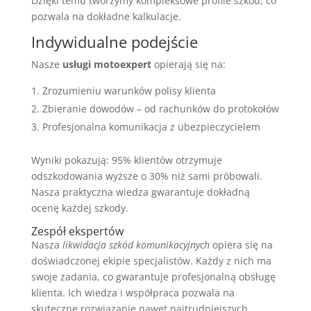
Dzięki temu tworzymy kompleksowe profile szkód, co
pozwala na dokładne kalkulacje.
Indywidualne podejście
Nasze
usługi motoexpert
opierają się na:
Zrozumieniu warunków polisy klienta
Zbieranie dowodów – od rachunków do protokołów
Profesjonalna komunikacja z ubezpieczycielem
Wyniki pokazują: 95% klientów otrzymuje
odszkodowania wyższe o 30% niż sami próbowali.
Nasza praktyczna wiedza gwarantuje dokładną
ocenę każdej szkody.
Zespół ekspertów
Nasza
likwidacja szkód komunikacyjnych
opiera się na
doświadczonej ekipie specjalistów. Każdy z nich ma
swoje zadania, co gwarantuje profesjonalną obsługę
klienta. Ich wiedza i współpraca pozwala na
skuteczne rozwiązanie nawet najtrudniejszych