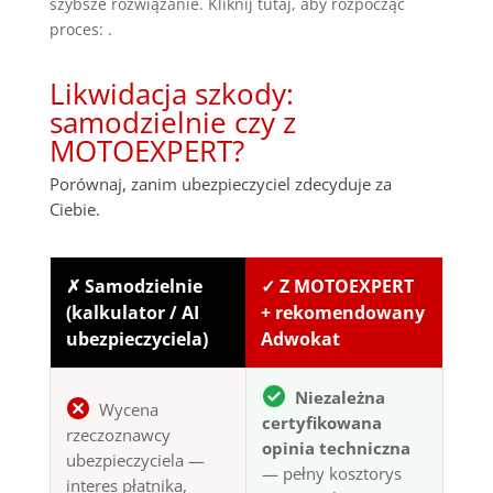
szybsze rozwiązanie. Kliknij tutaj, aby rozpocząć
proces: .
Likwidacja szkody:
samodzielnie czy z
MOTOEXPERT?
Porównaj, zanim ubezpieczyciel zdecyduje za
Ciebie.
✗ Samodzielnie
✓ Z MOTOEXPERT
(kalkulator / AI
+ rekomendowany
ubezpieczyciela)
Adwokat
Niezależna
Wycena
certyfikowana
rzeczoznawcy
opinia techniczna
ubezpieczyciela —
— pełny kosztorys
interes płatnika,