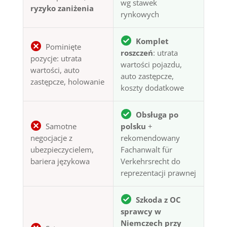
wg stawek
ryzyko zaniżenia
rynkowych
Komplet
Pominięte
roszczeń
: utrata
pozycje: utrata
wartości pojazdu,
wartości, auto
auto zastępcze,
zastępcze, holowanie
koszty dodatkowe
Obsługa po
Samotne
polsku
+
negocjacje z
rekomendowany
ubezpieczycielem,
Fachanwalt für
bariera językowa
Verkehrsrecht do
reprezentacji prawnej
Szkoda z OC
sprawcy w
Niemczech przy