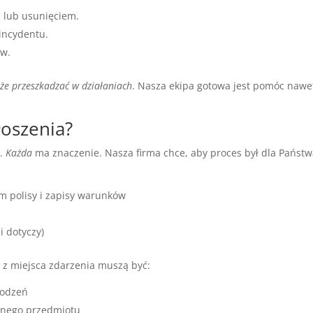
 lub usunięciem.
incydentu.
ów.
oże przeszkadzać w działaniach
. Nasza ekipa gotowa jest pomóc nawe
łoszenia?
e.
Każda
ma znaczenie. Nasza firma chce, aby proces był dla Państ
m polisy i zapisy warunków
i
i dotyczy)
e z miejsca zdarzenia muszą być:
kodzeń
onego przedmiotu