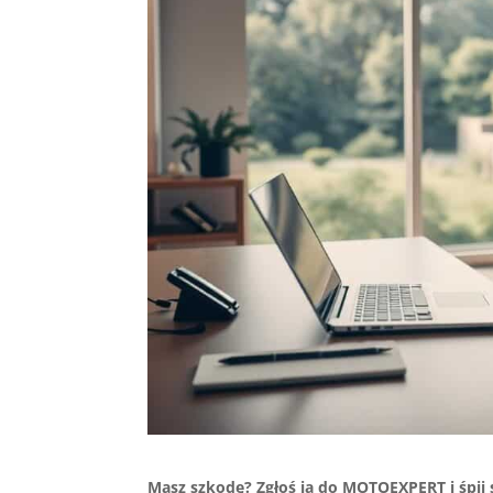
Masz szkodę? Zgłoś ją do MOTOEXPERT i śpij 