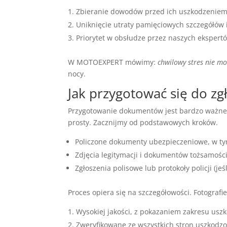
Zbieranie dowodów przed ich uszkodzeniem
Uniknięcie utraty pamięciowych szczegółów 
Priorytet w obsłudze przez naszych ekspert
W MOTOEXPERT mówimy:
chwilowy stres nie m
nocy.
Jak przygotować się do zg
Przygotowanie dokumentów jest bardzo ważn
prosty. Zacznijmy od podstawowych kroków.
Policzone dokumenty ubezpieczeniowe, w ty
Zdjęcia legitymacji i dokumentów tożsamośc
Zgłoszenia polisowe lub protokoły policji (jeśl
Proces opiera się na szczegółowości. Fotografi
Wysokiej jakości, z pokazaniem zakresu usz
Zweryfikowane ze wszystkich stron uszkodz