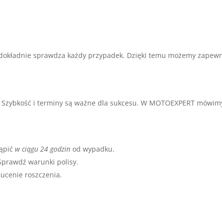
dokładnie sprawdza każdy przypadek. Dzięki temu możemy zapewn
j. Szybkość i terminy są ważne dla sukcesu. W MOTOEXPERT mówim
ąpić
w ciągu 24 godzin
od wypadku.
Sprawdź warunki polisy.
ucenie roszczenia.