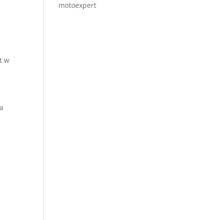
motoexpert
t w
wa