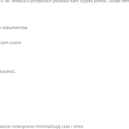
5 lat. Wiedza o przepisach pozwala nam szybko pomóc. Dzięki te
nie dokumentów
szym czasie
zyszłość.
sze rozwiązania minimalizują czas i stres.