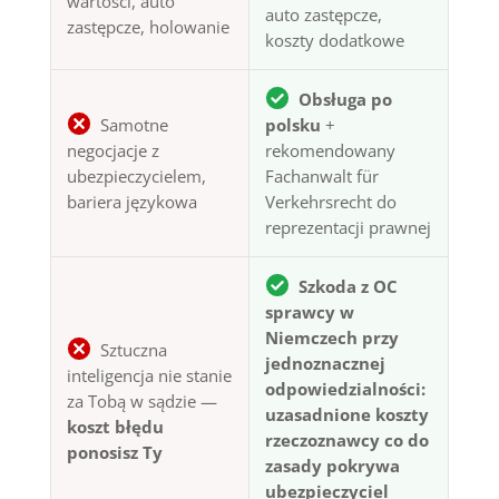
wartości, auto
auto zastępcze,
zastępcze, holowanie
koszty dodatkowe
Obsługa po
Samotne
polsku
+
negocjacje z
rekomendowany
ubezpieczycielem,
Fachanwalt für
bariera językowa
Verkehrsrecht do
reprezentacji prawnej
Szkoda z OC
sprawcy w
Niemczech przy
Sztuczna
jednoznacznej
inteligencja nie stanie
odpowiedzialności:
za Tobą w sądzie —
uzasadnione koszty
koszt błędu
rzeczoznawcy co do
ponosisz Ty
zasady pokrywa
ubezpieczyciel