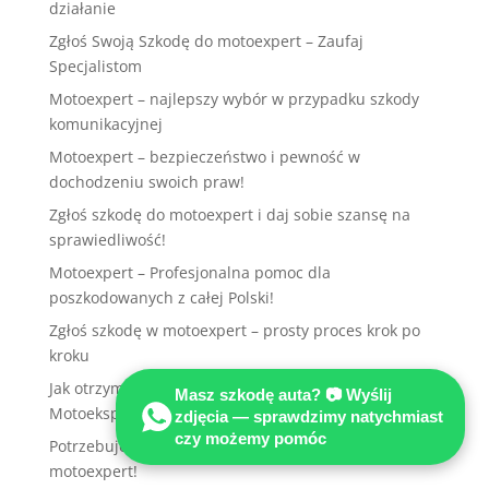
działanie
Zgłoś Swoją Szkodę do motoexpert – Zaufaj
Specjalistom
Motoexpert – najlepszy wybór w przypadku szkody
komunikacyjnej
Motoexpert – bezpieczeństwo i pewność w
dochodzeniu swoich praw!
Zgłoś szkodę do motoexpert i daj sobie szansę na
sprawiedliwość!
Motoexpert – Profesjonalna pomoc dla
poszkodowanych z całej Polski!
Zgłoś szkodę w motoexpert – prosty proces krok po
kroku
Jak otrzymać odszkodowanie komunikacyjne z
Masz szkodę auta? 📷 Wyślij
Motoekspertem
zdjęcia — sprawdzimy natychmiast
czy możemy pomóc
Potrzebujesz wsparcia po wypadku? Zgłoś szkodę do
motoexpert!