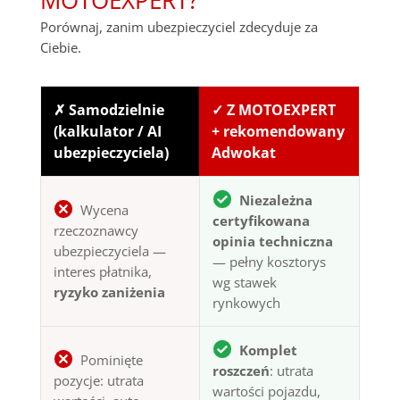
Porównaj, zanim ubezpieczyciel zdecyduje za
Ciebie.
✗ Samodzielnie
✓ Z MOTOEXPERT
(kalkulator / AI
+ rekomendowany
ubezpieczyciela)
Adwokat
Niezależna
Wycena
certyfikowana
rzeczoznawcy
opinia techniczna
ubezpieczyciela —
— pełny kosztorys
interes płatnika,
wg stawek
ryzyko zaniżenia
rynkowych
Komplet
Pominięte
roszczeń
: utrata
pozycje: utrata
wartości pojazdu,