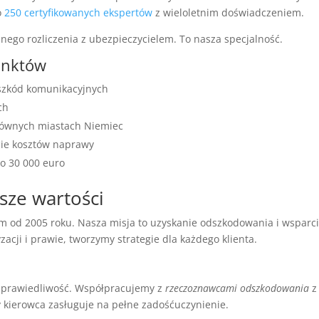
o
250 certyfikowanych ekspertów
z wieloletnim doświadczeniem.
lnego rozliczenia z ubezpieczycielem. To nasza specjalność.
unktów
 szkód komunikacyjnych
ch
łównych miastach Niemiec
cie kosztów naprawy
o 30 000 euro
sze wartości
d 2005 roku. Nasza misja to uzyskanie odszkodowania i wsparci
acji i prawie, tworzymy strategie dla każdego klienta.
sprawiedliwość. Współpracujemy z
rzeczoznawcami odszkodowania
z
 kierowca zasługuje na pełne zadośćuczynienie.