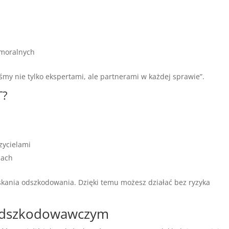
 moralnych
śmy nie tylko ekspertami, ale partnerami w każdej sprawie”.
T?
zycielami
jach
yskania odszkodowania. Dzięki temu możesz działać bez ryzyka
 odszkodowawczym