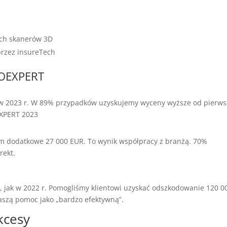
ych skanerów 3D
przez insureTech
TOEXPERT
 w 2023 r. W 89% przypadków uzyskujemy wyceny wyższe od pierws
EXPERT 2023
tom dodatkowe 27 000 EUR. To wynik współpracy z branżą. 70%
rekt.
 jak w 2022 r. Pomogliśmy klientowi uzyskać odszkodowanie 120 0
naszą pomoc jako „bardzo efektywną”.
kcesy