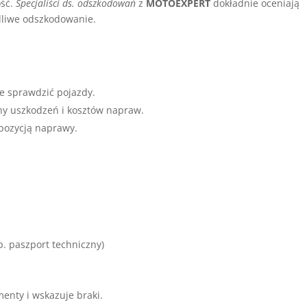
ość.
Specjaliści ds. odszkodowań
z
MOTOEXPERT
dokładnie oceniają
edliwe odszkodowanie.
e sprawdzić pojazdy.
ny uszkodzeń i kosztów napraw.
opozycją naprawy.
. paszport techniczny)
nty i wskazuje braki.