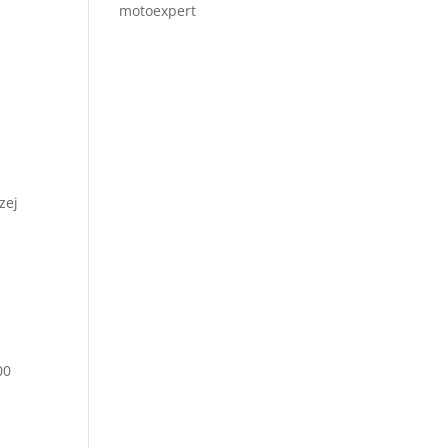
motoexpert
zej
00