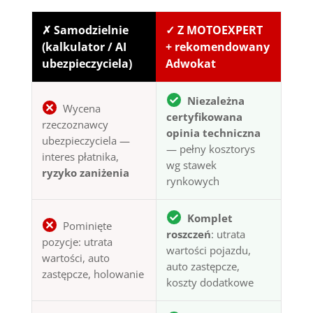
✗ Samodzielnie
✓ Z MOTOEXPERT
(kalkulator / AI
+ rekomendowany
ubezpieczyciela)
Adwokat
Niezależna
Wycena
certyfikowana
rzeczoznawcy
opinia techniczna
ubezpieczyciela —
— pełny kosztorys
interes płatnika,
wg stawek
ryzyko zaniżenia
rynkowych
Komplet
Pominięte
roszczeń
: utrata
pozycje: utrata
wartości pojazdu,
wartości, auto
auto zastępcze,
zastępcze, holowanie
koszty dodatkowe