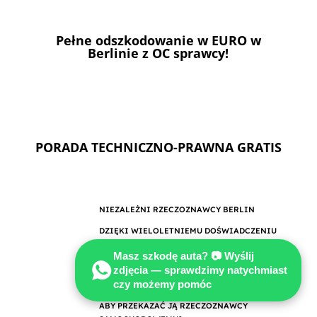
Pełne odszkodowanie w EURO w
Berlinie z OC sprawcy!
PORADA TECHNICZNO-PRAWNA GRATIS
NIEZALEŻNI RZECZOZNAWCY BERLIN
DZIĘKI WIELOLETNIEMU DOŚWIADCZENIU
NASZE USŁUGI REALIZOWANE SĄ W OPARCIU
Masz szkodę auta? 📷 Wyślij
O NAJWYŻSZE STANDARDY JAKOŚCI!
zdjęcia — sprawdzimy natychmiast
czy możemy pomóc
NIE WIESZ CZY TWOJA SPRAWA SIĘ NADAJE
ABY PRZEKAZAĆ JĄ RZECZOZNAWCY