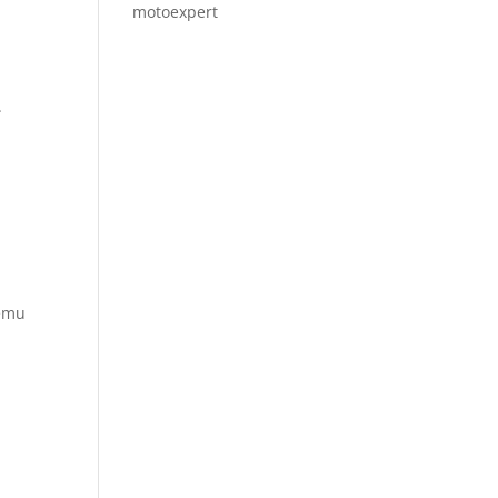
motoexpert
.
temu