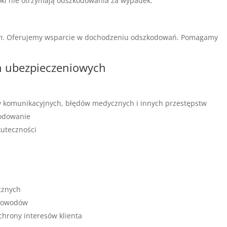
póki nie otrzymają odszkodowania za wypadek.
m
. Oferujemy wsparcie w dochodzeniu odszkodowań. Pomagamy
ń ubezpieczeniowych
 komunikacyjnych, błędów medycznych i innych przestępstw
kodowanie
kuteczności
cznych
 dowodów
hrony interesów klienta