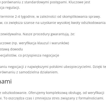
 w porównaniu z standardowymi postępami. Kluczowe jest
ja regulacji.
erminie 2-4 tygodnie, w zależności od skomplikowania sprawy.
ów, co zwiększa szanse na uzyskanie wysokiej kwoty odszkodowania
przewidywalna. Nasze procedury gwarantują, że:
uczowe (np. weryfikacja klauzul i warunków)
odstawą dowodu
cjalistów, co przyspiesza negocjacje
iu negocjacji z największymi polskimi ubezpieczycielmi. Dzięki 
porównaniu z samodzielna działaniem.
 nami
e odszkodowanie. Oferujemy kompleksową obsługę, od weryfikacji
. To oszczędza czas i zmniejsza stres związany z formalnościami.