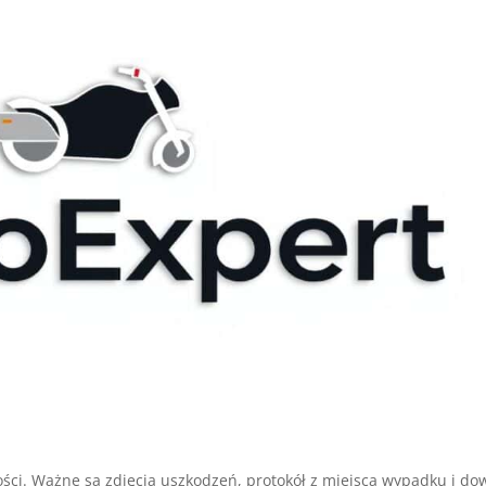
ci. Ważne są zdjęcia uszkodzeń, protokół z miejsca wypadku i do