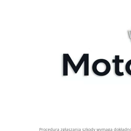
Procedura zgłaszania szkody wymaga dokładnoś