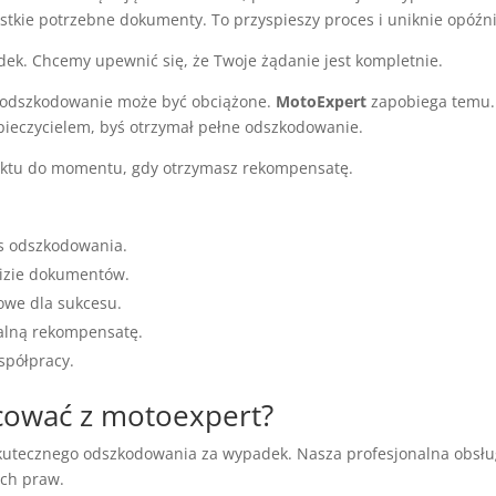
tkie potrzebne dokumenty. To przyspieszy proces i uniknie opóźn
ek. Chcemy upewnić się, że Twoje żądanie jest kompletnie.
u, odszkodowanie może być obciążone.
MotoExpert
zapobiega temu.
ieczycielem, byś otrzymał pełne odszkodowanie.
taktu do momentu, gdy otrzymasz rekompensatę.
s odszkodowania.
izie dokumentów.
zowe dla sukcesu.
alną rekompensatę.
spółpracy.
cować z motoexpert?
skutecznego odszkodowania za wypadek. Nasza profesjonalna obsłu
ich praw.