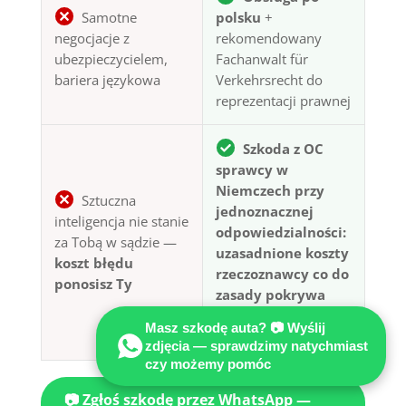
Samotne
polsku
+
negocjacje z
rekomendowany
ubezpieczycielem,
Fachanwalt für
bariera językowa
Verkehrsrecht do
reprezentacji prawnej
Szkoda z OC
sprawcy w
Niemczech przy
Sztuczna
jednoznacznej
inteligencja nie stanie
odpowiedzialności:
za Tobą w sądzie —
uzasadnione koszty
koszt błędu
rzeczoznawcy co do
ponosisz Ty
zasady pokrywa
ubezpieczyciel
Masz szkodę auta? 📷 Wyślij
sprawcy (§ 249 BGB)
zdjęcia — sprawdzimy natychmiast
czy możemy pomóc
📷 Zgłoś szkodę przez WhatsApp —