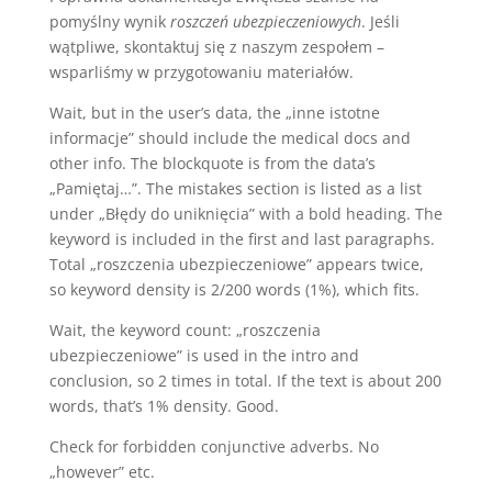
pomyślny wynik
roszczeń ubezpieczeniowych
. Jeśli
wątpliwe, skontaktuj się z naszym zespołem –
wsparliśmy w przygotowaniu materiałów.
Wait, but in the user’s data, the „inne istotne
informacje” should include the medical docs and
other info. The blockquote is from the data’s
„Pamiętaj…”. The mistakes section is listed as a list
under „Błędy do uniknięcia” with a bold heading. The
keyword is included in the first and last paragraphs.
Total „roszczenia ubezpieczeniowe” appears twice,
so keyword density is 2/200 words (1%), which fits.
Wait, the keyword count: „roszczenia
ubezpieczeniowe” is used in the intro and
conclusion, so 2 times in total. If the text is about 200
words, that’s 1% density. Good.
Check for forbidden conjunctive adverbs. No
„however” etc.