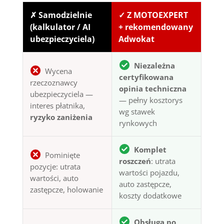
✗ Samodzielnie
✓ Z MOTOEXPERT
(kalkulator / AI
+ rekomendowany
ubezpieczyciela)
Adwokat
Niezależna
Wycena
certyfikowana
rzeczoznawcy
opinia techniczna
ubezpieczyciela —
— pełny kosztorys
interes płatnika,
wg stawek
ryzyko zaniżenia
rynkowych
Komplet
Pominięte
roszczeń
: utrata
pozycje: utrata
wartości pojazdu,
wartości, auto
auto zastępcze,
zastępcze, holowanie
koszty dodatkowe
Obsługa po