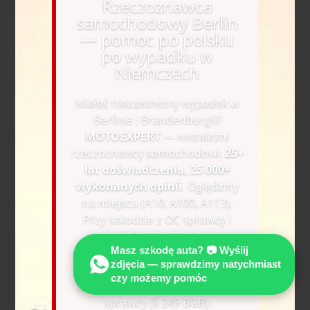
Rzeczoznawca
samochodowy Berlin
— pomoc po polsku
po wypadku w
Niemczech
Miałeś niezawiniony wypadek w
Berlinie i Brandenburgii?
MOTOEXPERT
— niezależni
rzeczoznawcy samochodowi:
25+
lat doświadczenia, 25 000+
wykonanych opinii
. Oględziny
na miejscu (A10, A100, A113).
Przy szkodzie z OC sprawcy i
jednoznacznej
Masz szkodę auta? 📷 Wyślij
odpowiedzialności uzasadnione
zdjęcia — sprawdzimy natychmiast
koszty rzeczoznawcy co do
czy możemy pomóc
zasady pokrywa ubezpieczyciel
sprawcy (§ 249 BGB).