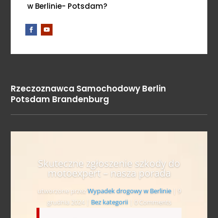
w Berlinie- Potsdam?
Rzeczoznawca Samochodowy Berlin
Potsdam Brandenburg
Skuteczne zgłoszenie szkody do
motoexpert – nasza porada
utworzone przez
Wypadek drogowy w Berlinie
|
9
grudnia 2024
|
Bez kategorii
| 0 Comments