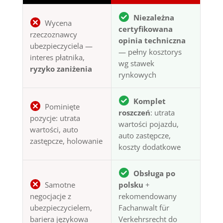
Niezależna
Wycena
certyfikowana
rzeczoznawcy
opinia techniczna
ubezpieczyciela —
— pełny kosztorys
interes płatnika,
wg stawek
ryzyko zaniżenia
rynkowych
Komplet
Pominięte
roszczeń
: utrata
pozycje: utrata
wartości pojazdu,
wartości, auto
auto zastępcze,
zastępcze, holowanie
koszty dodatkowe
Obsługa po
Samotne
polsku
+
negocjacje z
rekomendowany
ubezpieczycielem,
Fachanwalt für
bariera językowa
Verkehrsrecht do