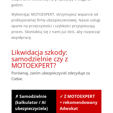
godzin.
Wybierając MOTOEXPERT, otrzymujesz wsparcie od
profesjonalnej firmy ubezpieczeniowej. Nasze usługi
oparte na przejrzystości i szybkości przyspieszają
proces. Skontaktuj się z nami już dziś, aby rozpocząć
współpracę.
Likwidacja szkody:
samodzielnie czy z
MOTOEXPERT?
Porównaj, zanim ubezpieczyciel zdecyduje za
Ciebie.
✗ Samodzielnie
✓ Z MOTOEXPERT
(kalkulator / AI
+ rekomendowany
ubezpieczyciela)
Adwokat