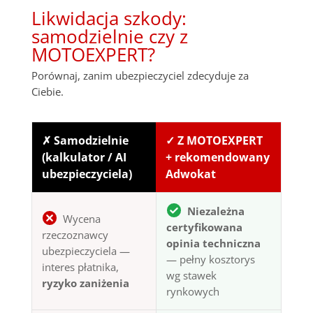
Likwidacja szkody:
samodzielnie czy z
MOTOEXPERT?
Porównaj, zanim ubezpieczyciel zdecyduje za
Ciebie.
✗ Samodzielnie
✓ Z MOTOEXPERT
(kalkulator / AI
+ rekomendowany
ubezpieczyciela)
Adwokat
Niezależna
Wycena
certyfikowana
rzeczoznawcy
opinia techniczna
ubezpieczyciela —
— pełny kosztorys
interes płatnika,
wg stawek
ryzyko zaniżenia
rynkowych