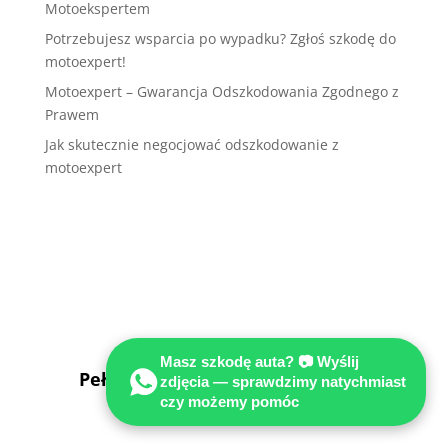
Motoekspertem
Potrzebujesz wsparcia po wypadku? Zgłoś szkodę do
motoexpert!
Motoexpert – Gwarancja Odszkodowania Zgodnego z
Prawem
Jak skutecznie negocjować odszkodowanie z
motoexpert
Masz szkodę auta? 📷 Wyślij
Pełne odszkodowanie w EURO w
zdjęcia — sprawdzimy natychmiast
Niemczech z OC sprawcy!
czy możemy pomóc