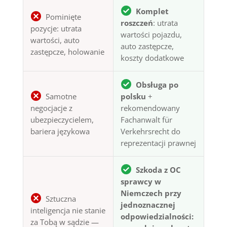
Komplet
Pominięte
roszczeń
: utrata
pozycje: utrata
wartości pojazdu,
wartości, auto
auto zastępcze,
zastępcze, holowanie
koszty dodatkowe
Obsługa po
Samotne
polsku
+
negocjacje z
rekomendowany
ubezpieczycielem,
Fachanwalt für
bariera językowa
Verkehrsrecht do
reprezentacji prawnej
Szkoda z OC
sprawcy w
Niemczech przy
Sztuczna
jednoznacznej
inteligencja nie stanie
odpowiedzialności:
za Tobą w sądzie —